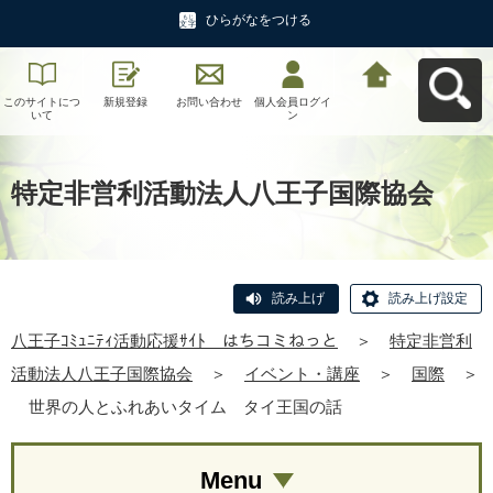
ひらがなをつける
このサイトにつ
新規登録
お問い合わせ
個人会員ログイ
八王子ｺﾐｭﾆﾃｨ活
いて
ン
動応援ｻｲﾄ はち
コミねっとへ戻
る
特定非営利活動法人八王子国際協会
読み上げ
読み上げ設定
八王子ｺﾐｭﾆﾃｨ活動応援ｻｲﾄ はちコミねっと
＞
特定非営利
活動法人八王子国際協会
＞
イベント・講座
＞
国際
＞
世界の人とふれあいタイム タイ王国の話
Menu