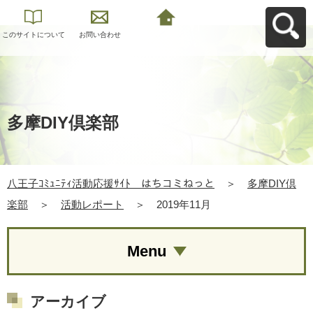
このサイトについて
お問い合わせ
八王子ｺﾐｭﾆﾃｨ活動応
援ｻｲﾄ はちコミねっ
とへ戻る
多摩DIY倶楽部
八王子ｺﾐｭﾆﾃｨ活動応援ｻｲﾄ はちコミねっと
＞
多摩DIY倶
楽部
＞
活動レポート
＞
2019年11月
Menu
アーカイブ