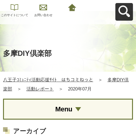
このサイトについて
お問い合わせ
八王子ｺﾐｭﾆﾃｨ活動応
援ｻｲﾄ はちコミねっ
とへ戻る
多摩DIY倶楽部
八王子ｺﾐｭﾆﾃｨ活動応援ｻｲﾄ はちコミねっと
＞
多摩DIY倶
楽部
＞
活動レポート
＞
2020年07月
Menu
アーカイブ