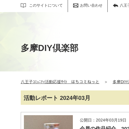
サイト内検索
このサイトについて
お問い合わせ
八王
多摩DIY倶楽部
八王子ｺﾐｭﾆﾃｨ活動応援ｻｲﾄ はちコミねっと
＞
多摩DI
活動レポート 2024年03月
公開日：2024年03月19日
会員の作品紹介 20