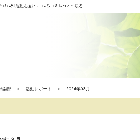
子ｺﾐｭﾆﾃｨ活動応援ｻｲﾄ はちコミねっとへ戻る
Y倶楽部
＞
活動レポート
＞
2024年03月
24年３月