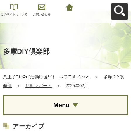
このサイトについて
お問い合わせ
八王子ｺﾐｭﾆﾃｨ活動応
援ｻｲﾄ はちコミねっ
とへ戻る
多摩DIY倶楽部
八王子ｺﾐｭﾆﾃｨ活動応援ｻｲﾄ はちコミねっと
＞
多摩DIY倶
楽部
＞
活動レポート
＞
2025年02月
Menu
アーカイブ