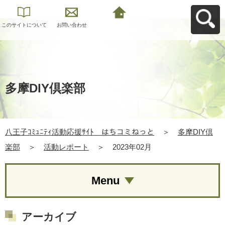
このサイトについて
お問い合わせ
八王子ｺﾐｭﾆﾃｨ活動応
援ｻｲﾄ はちコミねっ
とへ戻る
多摩DIY倶楽部
八王子ｺﾐｭﾆﾃｨ活動応援ｻｲﾄ はちコミねっと
＞
多摩DIY倶
楽部
＞
活動レポート
＞
2023年02月
Menu
アーカイブ