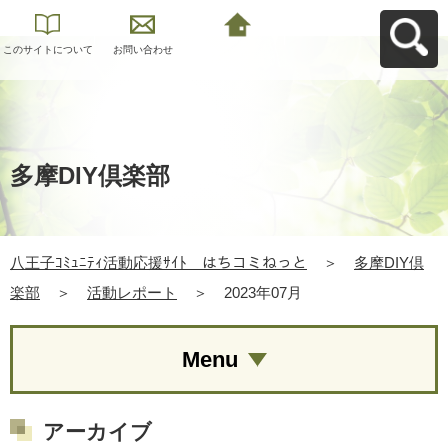
このサイトについて
お問い合わせ
八王子ｺﾐｭﾆﾃｨ活動応
援ｻｲﾄ はちコミねっ
とへ戻る
多摩DIY倶楽部
八王子ｺﾐｭﾆﾃｨ活動応援ｻｲﾄ はちコミねっと
＞
多摩DIY倶
楽部
＞
活動レポート
＞
2023年07月
Menu
アーカイブ