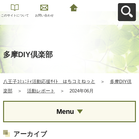
このサイトについて
お問い合わせ
八王子ｺﾐｭﾆﾃｨ活動応
援ｻｲﾄ はちコミねっ
とへ戻る
多摩DIY倶楽部
八王子ｺﾐｭﾆﾃｨ活動応援ｻｲﾄ はちコミねっと
＞
多摩DIY倶
楽部
＞
活動レポート
＞
2024年06月
Menu
アーカイブ