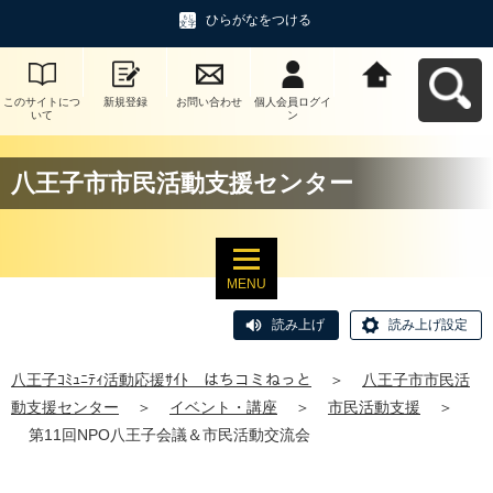
ひらがなをつける
このサイトにつ
新規登録
お問い合わせ
個人会員ログイ
八王子ｺﾐｭﾆﾃｨ活
いて
ン
動応援ｻｲﾄ はち
コミねっとへ戻
る
八王子市市民活動支援センター
MENU
読み上げ
読み上げ設定
八王子ｺﾐｭﾆﾃｨ活動応援ｻｲﾄ はちコミねっと
＞
八王子市市民活
動支援センター
＞
イベント・講座
＞
市民活動支援
＞
第11回NPO八王子会議＆市民活動交流会