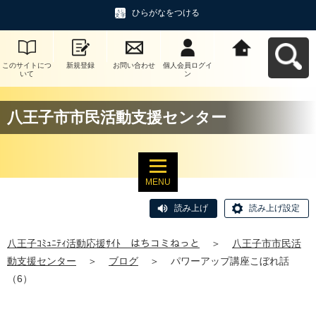
ひらがなをつける
このサイトにつ
新規登録
お問い合わせ
個人会員ログイ
八王子ｺﾐｭﾆﾃｨ活
いて
ン
動応援ｻｲﾄ はち
コミねっとへ戻
る
八王子市市民活動支援センター
MENU
読み上げ
読み上げ設定
八王子ｺﾐｭﾆﾃｨ活動応援ｻｲﾄ はちコミねっと
＞
八王子市市民活
動支援センター
＞
ブログ
＞
パワーアップ講座こぼれ話
（6）