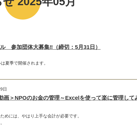
せ 2025年05月
ル 参加団体大募集‼（締切：5月31日）
ルは夏季で開催されます。
09日
動画＞NPOのお金の管理～Excelを使って楽に管理して
のためには、やはり上手な会計が必要です。
い。