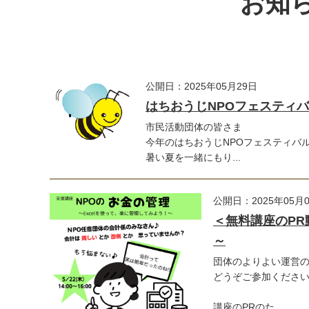
お知ら
公開日：2025年05月29日
はちおうじNPOフェスティバ
市民活動団体の皆さま
今年のはちおうじNPOフェスティバ
暑い夏を一緒にもり...
公開日：2025年05月
＜無料講座のPR
～
団体のよりよい運営
どうぞご参加くださ
講座のPRのた...