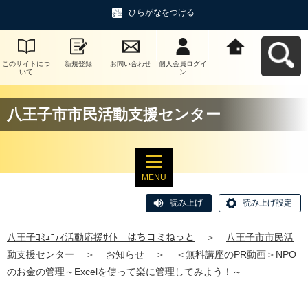
ひらがなをつける
このサイトにつ
新規登録
お問い合わせ
個人会員ログイ
八王子ｺﾐｭﾆﾃｨ活
いて
ン
動応援ｻｲﾄ はち
コミねっとへ戻
る
八王子市市民活動支援センター
MENU
読み上げ
読み上げ設定
八王子ｺﾐｭﾆﾃｨ活動応援ｻｲﾄ はちコミねっと
＞
八王子市市民活
動支援センター
＞
お知らせ
＞
＜無料講座のPR動画＞NPO
のお金の管理～Excelを使って楽に管理してみよう！～