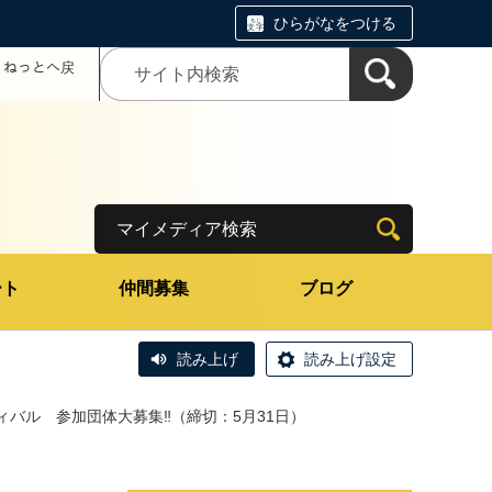
ひらがなをつける
コミねっとへ戻
マイメディア検索
ート
仲間募集
ブログ
読み上げ
読み上げ設定
ィバル 参加団体大募集‼（締切：5月31日）