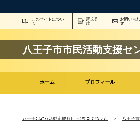
サイト内検索
このサイトについ
新規登
お問い合
て
録
せ
八王子市市民活動支援セ
ホーム
プロフィール
八王子ｺﾐｭﾆﾃｨ活動応援ｻｲﾄ はちコミねっと
＞
八王子市