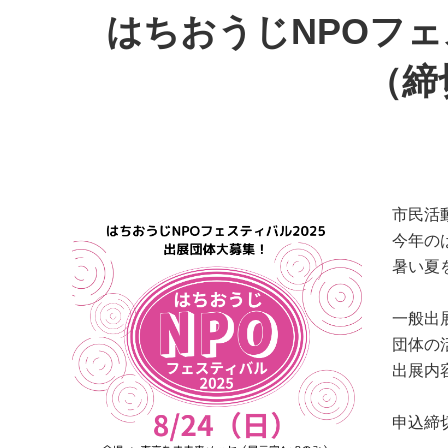
はちおうじNPOフ
（締
市民活
今年の
暑い夏
一般出
団体の
出展内
申込締