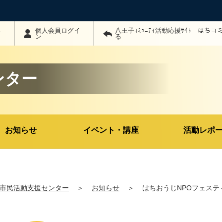
わ
個人会員ログイ
八王子ｺﾐｭﾆﾃｨ活動応援ｻｲﾄ はち
ン
る
ンター
お知らせ
イベント・講座
活動レポ
市民活動支援センター
＞
お知らせ
＞
はちおうじNPOフェステ