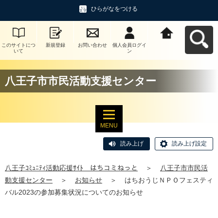
ひらがなをつける
このサイトにつ
新規登録
お問い合わせ
個人会員ログイ
八王子ｺﾐｭﾆﾃｨ活
いて
ン
動応援ｻｲﾄ はち
コミねっとへ戻
る
八王子市市民活動支援センター
MENU
読み上げ
読み上げ設定
八王子ｺﾐｭﾆﾃｨ活動応援ｻｲﾄ はちコミねっと
＞
八王子市市民活
動支援センター
＞
お知らせ
＞
はちおうじＮＰＯフェスティ
バル2023の参加募集状況についてのお知らせ