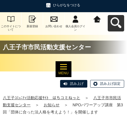
ひらがなをつける
このサイトにつ
新規登録
お問い合わせ
個人会員ログイ
八王子ｺﾐｭﾆﾃｨ活
いて
ン
動応援ｻｲﾄ はち
コミねっとへ戻
る
八王子市市民活動支援センター
MENU
読み上げ
読み上げ設定
八王子ｺﾐｭﾆﾃｨ活動応援ｻｲﾄ はちコミねっと
＞
八王子市市民活
動支援センター
＞
お知らせ
＞
NPOパワーアップ講座 第3
回「団体に合った法人格を考えよう！」を開催します