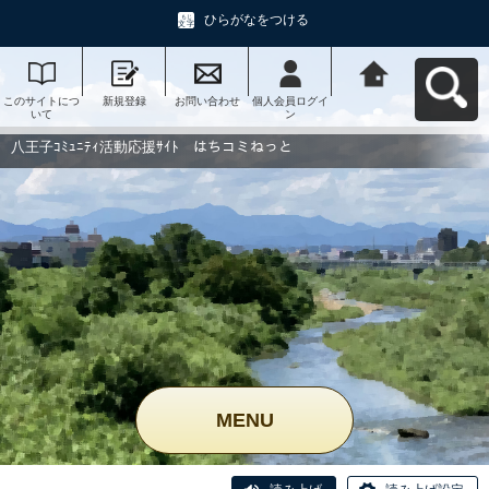
ひらがなをつける
このサイトにつ
新規登録
お問い合わせ
個人会員ログイ
八王子ｺﾐｭﾆﾃｨ活
いて
ン
動応援ｻｲﾄ はち
コミねっとへ戻
る
八王子ｺﾐｭﾆﾃｨ活動応援ｻｲﾄ はちコミねっと
MENU