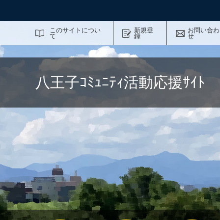
サイト内検索
このサイトについ
新規登
お問い合わ
て
録
せ
八王子ｺﾐｭﾆﾃｨ活動応援ｻｲ