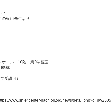
か？
ちの横山先生より
。
ール）10階 第2学習室
創機構
金で受講可）
shiencenter-hachioji.org/news/detail.php?