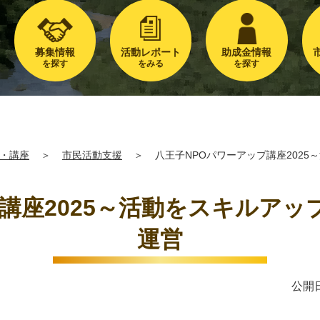
募集情報
活動レポート
助成金情報
を探す
をみる
を探す
・講座
＞
市民活動支援
＞
八王子NPOパワーアップ講座2025
講座2025～活動をスキルアッ
運営
公開日