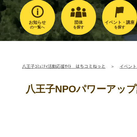
お知らせ
団体
イベント・講座
の一覧へ
を探す
を探す
八王子ｺﾐｭﾆﾃｨ活動応援ｻｲﾄ はちコミねっと
＞
イベント
八王子NPOパワーアップ