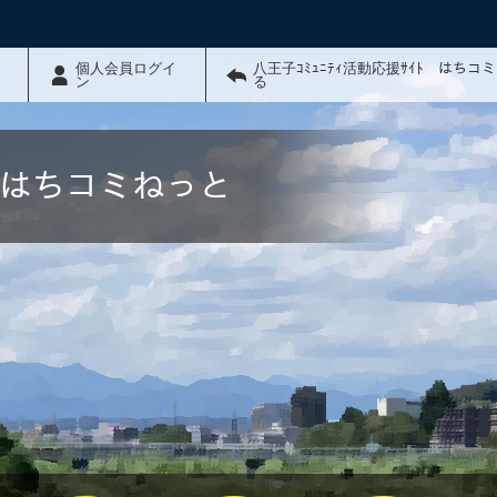
個人会員ログイ
八王子ｺﾐｭﾆﾃｨ活動応援ｻｲﾄ はちコ
ン
る
ﾄ はちコミねっと