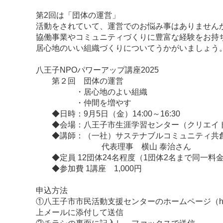
第2回は「団体の運営」
活動をされていて、運営でのお悩み事はありません
協働事業やコミュニティづくりに豊富な経験をお持
居心地のいい組織づくりについてうかがいましょう
八王子NPOパワーアップ講座2025
第２回 団体の運営
・居心地のよい組織
・仲間を増やす
◆日時：9月5日（金）14:00～16:30
◆会場：八王子市生涯学習センター（クリエイトホ
◆講師：（一社）サステナブルコミュニティ共
代表理事 横山 泰治さん
◆定員 12団体24名程度（1団体2名まで同一料
◆参加費 1講座 1,000円
申込方法
①八王子市市民活動支援センターのホームページ（https://www.
上メールに添付して送信