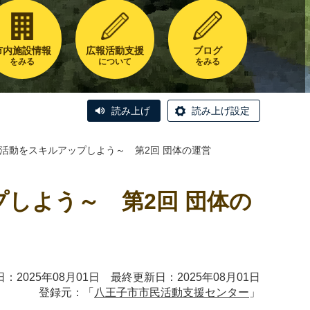
市内施設情報
広報活動支援
ブログ
をみる
について
をみる
読み上げ
読み上げ設定
～活動をスキルアップしよう～ 第2回 団体の運営
プしよう～ 第2回 団体の
：2025年08月01日 最終更新日：2025年08月01日
登録元：「
八王子市市民活動支援センター
」