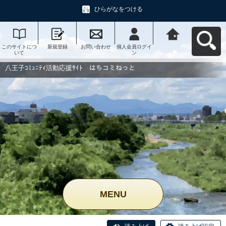
ひらがなをつける
このサイトにつ
新規登録
お問い合わせ
個人会員ログイ
八王子ｺﾐｭﾆﾃｨ活
いて
ン
動応援ｻｲﾄ はち
コミねっとへ戻
る
八王子ｺﾐｭﾆﾃｨ活動応援ｻｲﾄ はちコミねっと
MENU