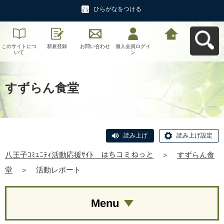
ひらがなをつける
このサイトにつ
新規登録
お問い合わせ
個人会員ログイ
八王子ｺﾐｭﾆﾃｨ活
いて
ン
動応援ｻｲﾄ はち
コミねっとへ戻
る
すずらん食堂
読み上げ
読み上げ設定
八王子ｺﾐｭﾆﾃｨ活動応援ｻｲﾄ はちコミねっと
＞
すずらん食
堂
＞
活動レポート
Menu