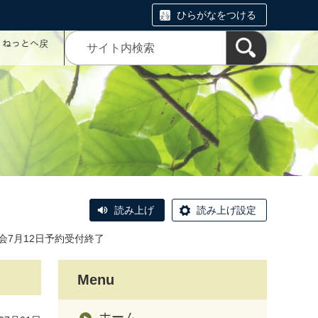
ひらがなをつける
コミねっとへ戻
読み上げ
読み上げ設定
会7月12日予約受付終了
Menu
ホーム