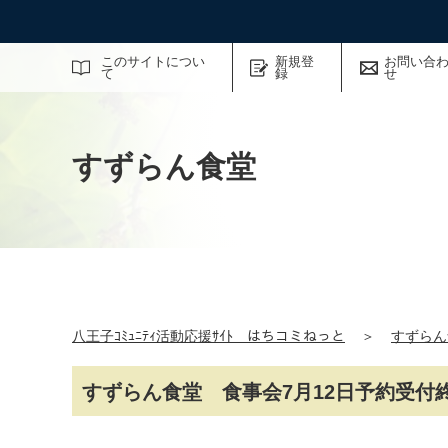
サイト内検索
このサイトについ
新規登
お問い合
て
録
せ
すずらん食堂
八王子ｺﾐｭﾆﾃｨ活動応援ｻｲﾄ はちコミねっと
＞
すずらん
すずらん食堂 食事会7月12日予約受付