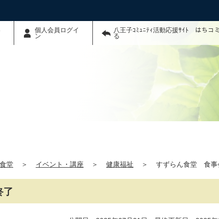
わ
個人会員ログイ
八王子ｺﾐｭﾆﾃｨ活動応援ｻｲﾄ はち
ン
る
食堂
＞
イベント・講座
＞
健康福祉
＞
すずらん食堂 食事
終了