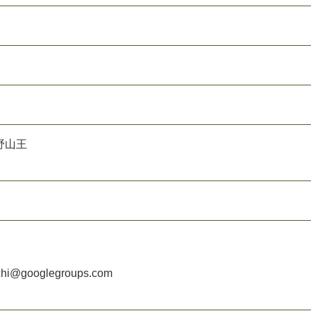
野山王
achi@googlegroups.com