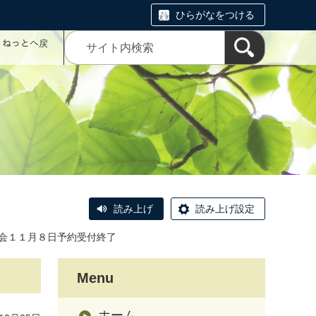
ひらがなをつける
コミねっとへ戻
読み上げ
読み上げ設定
会１１月８日予約受付終了
Menu
ホーム