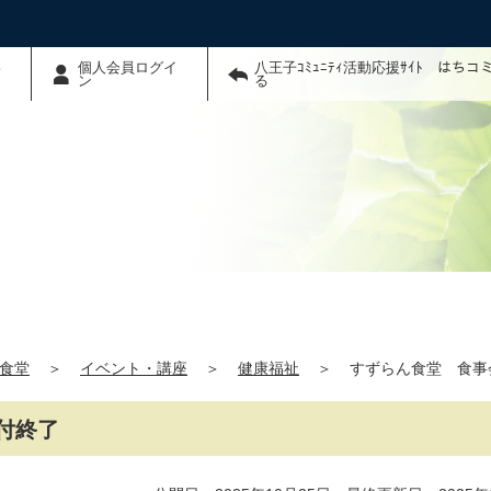
わ
個人会員ログイ
八王子ｺﾐｭﾆﾃｨ活動応援ｻｲﾄ はち
ン
る
食堂
＞
イベント・講座
＞
健康福祉
＞
すずらん食堂 食事
付終了