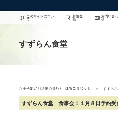
サイト内検索
このサイトについ
新規登
お問い合
て
録
せ
すずらん食堂
八王子ｺﾐｭﾆﾃｨ活動応援ｻｲﾄ はちコミねっと
＞
すずらん
すずらん食堂 食事会１１月８日予約受