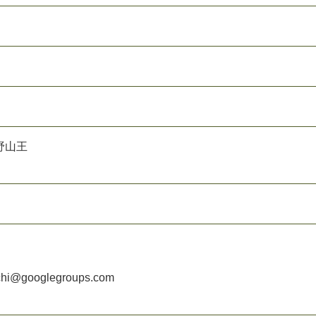
野山王
achi@googlegroups.com