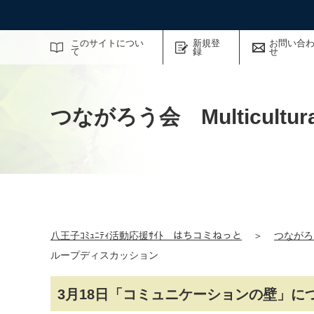
サイト内検索
このサイトについ
新規登
お問い合
て
録
せ
つながろう会 Multicultural
八王子ｺﾐｭﾆﾃｨ活動応援ｻｲﾄ はちコミねっと
＞
つながろう会
ループディスカッション
3月18日「コミュニケーションの壁」