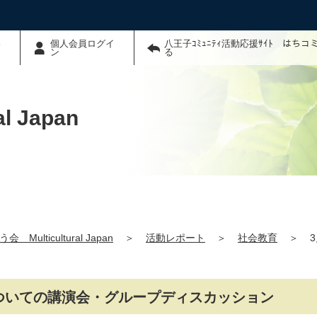
わ
個人会員ログイ
八王子ｺﾐｭﾆﾃｨ活動応援ｻｲﾄ はち
ン
る
 Japan
 Multicultural Japan
＞
活動レポート
＞
社会教育
＞
についての講演会・グループディスカッション