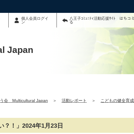
わ
個人会員ログイ
八王子ｺﾐｭﾆﾃｨ活動応援ｻｲﾄ はち
ン
る
 Japan
 Multicultural Japan
＞
活動レポート
＞
こどもの健全育成
！」2024年1月23日