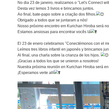
No dia 23 de janeiro, realizamos o "Let's Connect wi
Desta vez lemos 3 livros e brincamos juntos.
Ao final, bate-papo sobre a criação dos filhos.
Obrigado a todos que se juntaram a nós!
Nosso próximo encontro em Kurichan Hiroba será no 
Estamos ansiosas para encontrar vocês lá
El 23 de enero celebramos "Conectémonos con el mun
Leímos tres libros infantil en japonés y brincamos jun
Al final, una charla sobre la crianza de los hijos.
¡Gracias a todos los que se unieron a nosotros!
Nuestra próxima reunión en Kurichan Hiroba será en
¡Esperamos verte allí