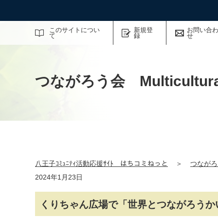
サイト内検索
このサイトについ
新規登
お問い合
て
録
せ
つながろう会 Multicultural
八王子ｺﾐｭﾆﾃｨ活動応援ｻｲﾄ はちコミねっと
＞
つながろう会
2024年1月23日
くりちゃん広場で「世界とつながろうかい？