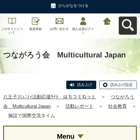
ひらがなをつける
このサイトにつ
新規登録
お問い合わせ
個人会員ログイ
八王子ｺﾐｭﾆﾃｨ活
いて
ン
動応援ｻｲﾄ はち
コミねっとへ戻
る
つながろう会 Multicultural Japan
読み上げ
読み上げ設定
八王子ｺﾐｭﾆﾃｨ活動応援ｻｲﾄ はちコミねっと
＞
つながろう
会 Multicultural Japan
＞
活動レポート
＞
社会教育
＞
施設で国際交流タイム
Menu