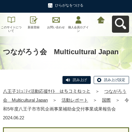
ひらがなをつける
このサイトにつ
新規登録
お問い合わせ
個人会員ログイ
八王子ｺﾐｭﾆﾃｨ活
いて
ン
動応援ｻｲﾄ はち
コミねっとへ戻
る
つながろう会 Multicultural Japan
読み上げ
読み上げ設定
八王子ｺﾐｭﾆﾃｨ活動応援ｻｲﾄ はちコミねっと
＞
つながろう
会 Multicultural Japan
＞
活動レポート
＞
国際
＞
令
和5年度八王子市市民企画事業補助金交付事業成果報告会
2024.06.22