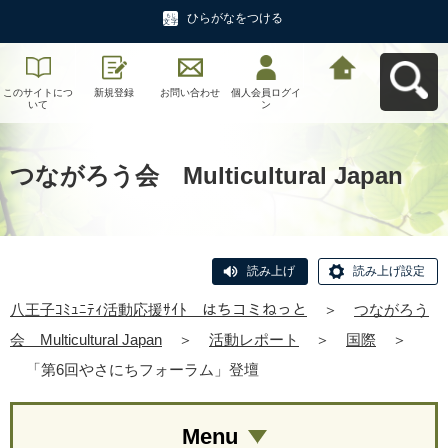
ひらがなをつける
このサイトにつ
新規登録
お問い合わせ
個人会員ログイ
八王子ｺﾐｭﾆﾃｨ活
いて
ン
動応援ｻｲﾄ はち
コミねっとへ戻
る
つながろう会 Multicultural Japan
読み上げ
読み上げ設定
八王子ｺﾐｭﾆﾃｨ活動応援ｻｲﾄ はちコミねっと
＞
つながろう
会 Multicultural Japan
＞
活動レポート
＞
国際
＞
「第6回やさにちフォーラム」登壇
Menu