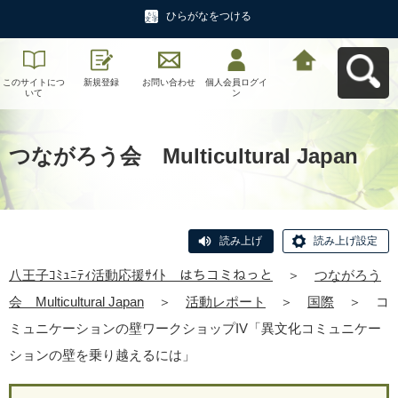
ひらがなをつける
このサイトにつ
新規登録
お問い合わせ
個人会員ログイ
八王子ｺﾐｭﾆﾃｨ活
いて
ン
動応援ｻｲﾄ はち
コミねっとへ戻
る
つながろう会 Multicultural Japan
読み上げ
読み上げ設定
八王子ｺﾐｭﾆﾃｨ活動応援ｻｲﾄ はちコミねっと
＞
つながろう
会 Multicultural Japan
＞
活動レポート
＞
国際
＞
コ
ミュニケーションの壁ワークショップIV「異文化コミュニケー
ションの壁を乗り越えるには」