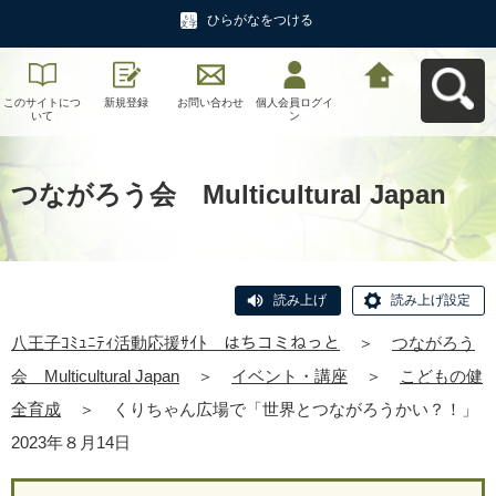
ひらがなをつける
このサイトにつ
新規登録
お問い合わせ
個人会員ログイ
八王子ｺﾐｭﾆﾃｨ活
いて
ン
動応援ｻｲﾄ はち
コミねっとへ戻
る
つながろう会 Multicultural Japan
読み上げ
読み上げ設定
八王子ｺﾐｭﾆﾃｨ活動応援ｻｲﾄ はちコミねっと
＞
つながろう
会 Multicultural Japan
＞
イベント・講座
＞
こどもの健
全育成
＞
くりちゃん広場で「世界とつながろうかい？！」
2023年８月14日