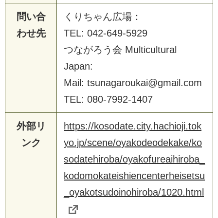
問い合
くりちゃん広場：
わせ先
TEL: 042-649-5929
つながろう会 Multicultural
Japan:
Mail: tsunagaroukai@gmail.com
TEL: 080-7992-1407
外部リ
https://kosodate.city.hachioji.tok
ンク
yo.jp/scene/oyakodeodekake/ko
sodatehiroba/oyakofureaihiroba_
kodomokateishiencenterheisetsu
_oyakotsudoinohiroba/1020.html