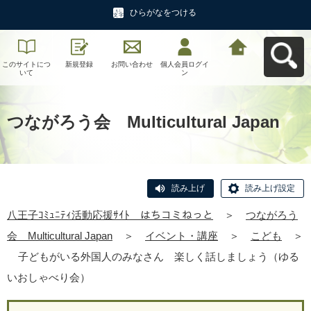
ひらがなをつける
このサイトにつ
新規登録
お問い合わせ
個人会員ログイ
八王子ｺﾐｭﾆﾃｨ活
いて
ン
動応援ｻｲﾄ はち
コミねっとへ戻
る
つながろう会 Multicultural Japan
読み上げ
読み上げ設定
八王子ｺﾐｭﾆﾃｨ活動応援ｻｲﾄ はちコミねっと
＞
つながろう
会 Multicultural Japan
＞
イベント・講座
＞
こども
＞
子どもがいる外国人のみなさん 楽しく話しましょう（ゆる
いおしゃべり会）