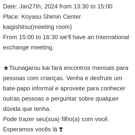
Date: Jan27th, 2024 from 13:30 to 15:00
Place: Koyasu Shimin Center
kaigishitsu(meeting room)
From 15:00 to 16:30 we’ll have an International
exchange meeting.
★Tsunagarou kai fará encontros mensais para
pessoas com crianças. Venha e desfrute um
bate-papo informal e aproveite para conhecer
outras pessoas e perguntar sobre qualquer
dúvida que tenha.
Pode trazer seu(sua) filho(a) com você.
Esperamos vocês lá ❣️