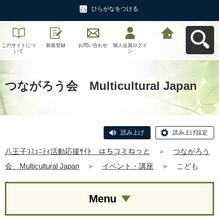
ひらがなをつける
このサイトにつ
新規登録
お問い合わせ
個人会員ログイ
八王子ｺﾐｭﾆﾃｨ活
いて
ン
動応援ｻｲﾄ はち
コミねっとへ戻
る
つながろう会 Multicultural Japan
読み上げ
読み上げ設定
八王子ｺﾐｭﾆﾃｨ活動応援ｻｲﾄ はちコミねっと
＞
つながろう
会 Multicultural Japan
＞
イベント・講座
＞
こども
Menu