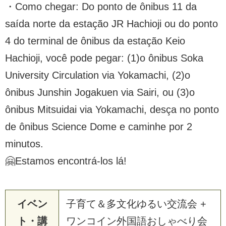
・Como chegar: Do ponto de ônibus 11 da
saída norte da estação JR Hachioji ou do ponto
4 do terminal de ônibus da estação Keio
Hachioji, você pode pegar: (1)o ônibus Soka
University Circulation via Yokamachi, (2)o
ônibus Junshin Jogakuen via Sairi, ou (3)o
ônibus Mitsuidai via Yokamachi, desça no ponto
de ônibus Science Dome e caminhe por 2
minutos.
🤗Estamos encontrá-los lá!
イベン
子育て＆多文化ゆるい交流会 +
ト・講
ワンコイン外国語おしゃべり会