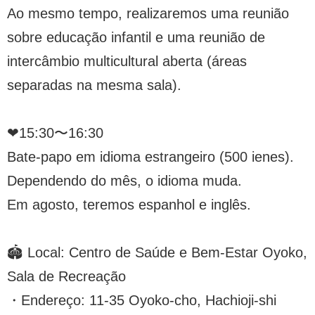
Ao mesmo tempo, realizaremos uma reunião
sobre educação infantil e uma reunião de
intercâmbio multicultural aberta (áreas
separadas na mesma sala).
❤︎15:30〜16:30
Bate-papo em idioma estrangeiro (500 ienes).
Dependendo do mês, o idioma muda.
Em agosto, teremos espanhol e inglês.
🏟️ Local: Centro de Saúde e Bem-Estar Oyoko,
Sala de Recreação
・Endereço: 11-35 Oyoko-cho, Hachioji-shi