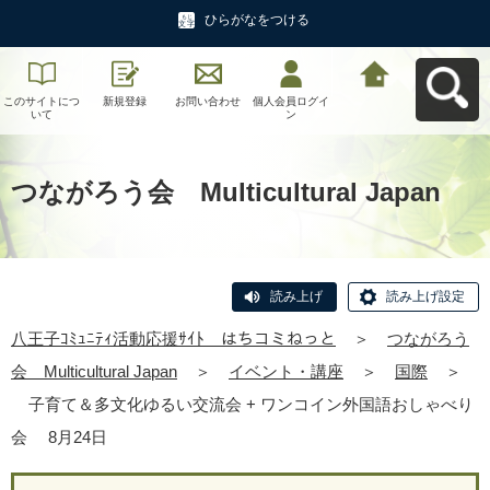
ひらがなをつける
このサイトにつ
新規登録
お問い合わせ
個人会員ログイ
八王子ｺﾐｭﾆﾃｨ活
いて
ン
動応援ｻｲﾄ はち
コミねっとへ戻
る
つながろう会 Multicultural Japan
読み上げ
読み上げ設定
八王子ｺﾐｭﾆﾃｨ活動応援ｻｲﾄ はちコミねっと
＞
つながろう
会 Multicultural Japan
＞
イベント・講座
＞
国際
＞
子育て＆多文化ゆるい交流会 + ワンコイン外国語おしゃべり
会 8月24日