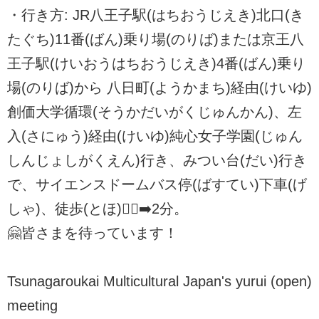
・行き方: JR八王子駅(はちおうじえき)北口(き
たぐち)11番(ばん)乗り場(のりば)または京王八
王子駅(けいおうはちおうじえき)4番(ばん)乗り
場(のりば)から 八日町(ようかまち)経由(けいゆ)
創価大学循環(そうかだいがくじゅんかん)、左
入(さにゅう)経由(けいゆ)純心女子学園(じゅん
しんじょしがくえん)行き、みつい台(だい)行き
で、サイエンスドームバス停(ばすてい)下車(げ
しゃ)、徒歩(とほ)🚶‍♀️‍➡️2分。
🤗皆さまを待っています！
Tsunagaroukai Multicultural Japan's yurui (open)
meeting