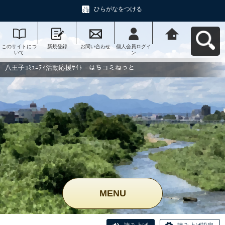
ひらがなをつける
このサイトにつ
新規登録
お問い合わせ
個人会員ログイ
八王子ｺﾐｭﾆﾃｨ活
いて
ン
動応援ｻｲﾄ はち
コミねっとへ戻
る
八王子ｺﾐｭﾆﾃｨ活動応援ｻｲﾄ はちコミねっと
MENU