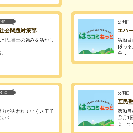
の他
公開日：
社会問題対策部
エバ
の司法書士の強みを活かし
活動目
係わる
...
会...
促進
公開日：
互民
活力が失われていく八王子
活動目
ていく
①月1
会」で