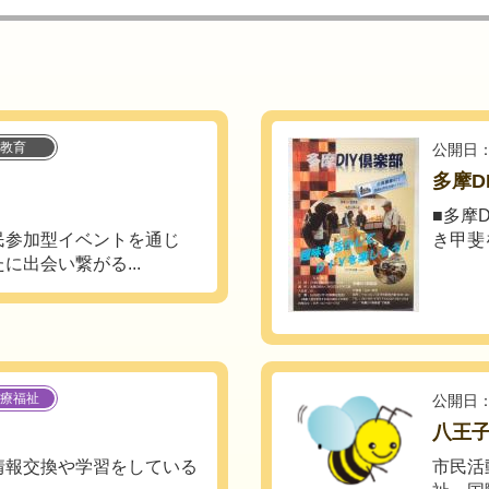
教育
公開日：
多摩D
■多摩
民参加型イベントを通じ
き甲斐
出会い繋がる...
療福祉
公開日：
八王
情報交換や学習をしている
市民活