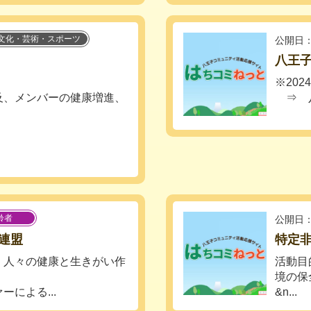
文化・芸術・スポーツ
公開日：
八王
※20
及、メンバーの健康増進、
⇒ 八
齢者
公開日：
連盟
特定非
、人々の健康と生きがい作
活動目
境の保
による...
&n...