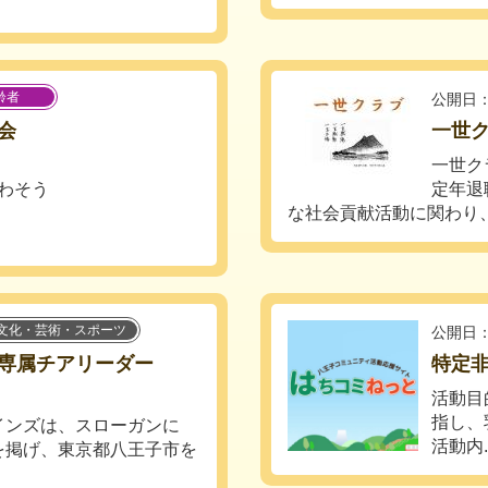
齢者
公開日：
会
一世
一世ク
わそう
定年退
な社会貢献活動に関わり、そ
文化・芸術・スポーツ
公開日：
専属チアリーダー
特定
活動目
指し、
インズは、スローガンに
活動内..
を掲げ、東京都八王子市を