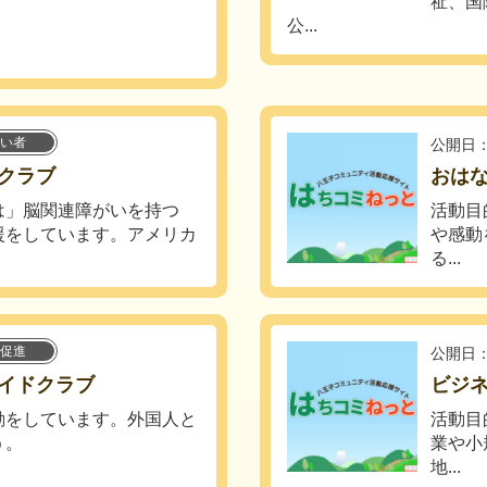
祉、国
公...
い者
公開日：
クラブ
おは
は」脳関連障がいを持つ
活動目
援をしています。アメリカ
や感動
る...
促進
公開日：
イドクラブ
ビジ
動をしています。外国人と
活動目
う。
業や小
地...