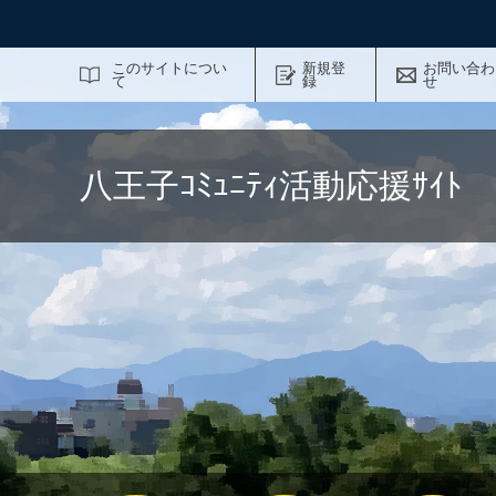
サイト内検索
このサイトについ
新規登
お問い合わ
て
録
せ
八王子ｺﾐｭﾆﾃｨ活動応援ｻｲ