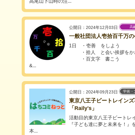
高尾山下山時の注...
高
公開日：2024年12月03日
一般社団法人壱拾百千万の
1日 ・壱善 をしよう
・拾人 と会い挨拶をか
・百文字 書こう
&...
学術・
公開日：2024年09月23日
東京八王子ビートレインズ
「Raily's」
活動目的東京八王子ビートレ
『子ども達に夢と未来を！』
本...