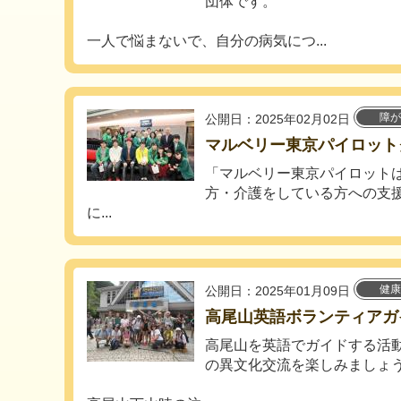
団体です。
一人で悩まないで、自分の病気につ...
障が
公開日：2025年02月02日
マルベリー東京パイロット
「マルベリー東京パイロット
方・介護をしている方への支
に...
健康
公開日：2025年01月09日
高尾山英語ボランティアガ
高尾山を英語でガイドする活
の異文化交流を楽しみましょ