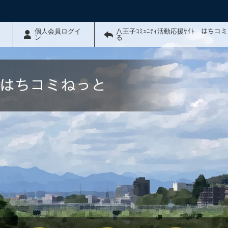
個人会員ログイ
八王子ｺﾐｭﾆﾃｨ活動応援ｻｲﾄ はちコ
ン
る
ﾄ はちコミねっと