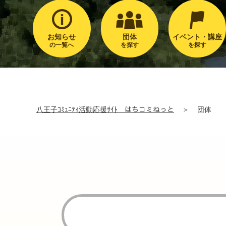
お知らせ
団体
イベント・講座
の一覧へ
を探す
を探す
八王子ｺﾐｭﾆﾃｨ活動応援ｻｲﾄ はちコミねっと
＞
団体