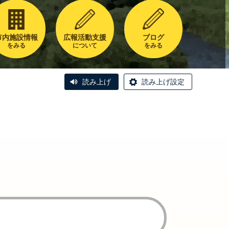
市内施設情報
広報活動支援
ブログ
をみる
について
をみる
読み上げ
読み上げ設定