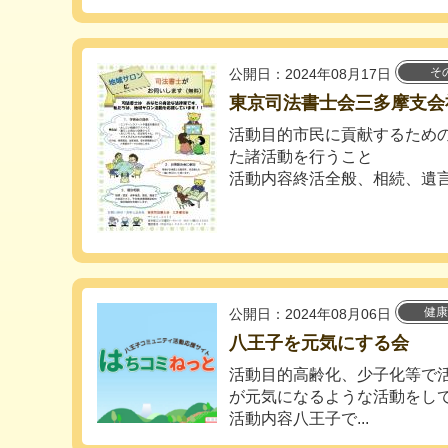
そ
公開日：2024年08月17日
東京司法書士会三多摩支会
活動目的市民に貢献するため
た諸活動を行うこと
活動内容終活全般、相続、遺言、
健康
公開日：2024年08月06日
八王子を元気にする会
活動目的高齢化、少子化等で
が元気になるような活動をし
活動内容八王子で...