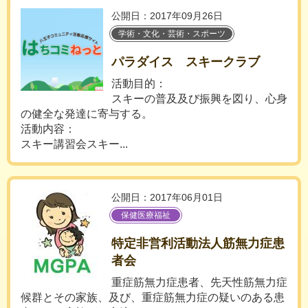
公開日：2017年09月26日
学術・文化・芸術・スポーツ
パラダイス スキークラブ
活動目的：
スキーの普及及び振興を図り、心身
の健全な発達に寄与する。
活動内容：
スキー講習会スキー...
公開日：2017年06月01日
保健医療福祉
特定非営利活動法人筋無力症患
者会
重症筋無力症患者、先天性筋無力症
候群とその家族、及び、重症筋無力症の疑いのある患