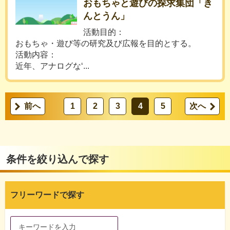
おもちゃと遊びの探求集団「き
んとうん」
活動目的：
おもちゃ・遊び等の研究及び広報を目的とする。
活動内容：
近年、アナログな‘...
前へ
1
2
3
4
5
次へ
条件を絞り込んで探す
フリーワードで探す