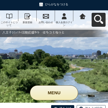
ひらがなをつける
このサイトにつ
新規登録
お問い合わせ
個人会員ログイ
八王子ｺﾐｭﾆﾃｨ活
いて
ン
動応援ｻｲﾄ はち
コミねっとへ戻
る
八王子ｺﾐｭﾆﾃｨ活動応援ｻｲﾄ はちコミねっと
MENU