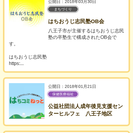
公開日：2018年03月30日
まちづくり
はちおうじ志民塾OB会
八王子市が主催するはちおうじ志民
塾の卒塾生で構成されたOB会で
す。
はちおうじ志民塾
https:...
公開日：2018年01月21日
保健医療福祉
公益社団法人成年後見支援セン
ターヒルフェ 八王子地区