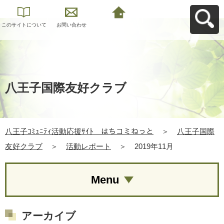
このサイトについて
お問い合わせ
八王子ｺﾐｭﾆﾃｨ活動応
援ｻｲﾄ はちコミねっ
とへ戻る
八王子国際友好クラブ
八王子ｺﾐｭﾆﾃｨ活動応援ｻｲﾄ はちコミねっと
＞
八王子国際
友好クラブ
＞
活動レポート
＞
2019年11月
Menu
アーカイブ