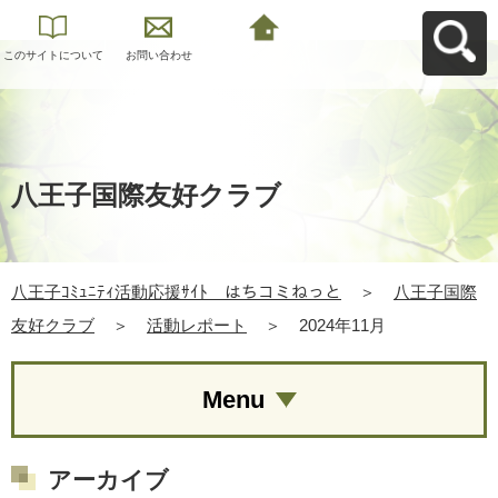
このサイトについて
お問い合わせ
八王子ｺﾐｭﾆﾃｨ活動応
援ｻｲﾄ はちコミねっ
とへ戻る
八王子国際友好クラブ
八王子ｺﾐｭﾆﾃｨ活動応援ｻｲﾄ はちコミねっと
＞
八王子国際
友好クラブ
＞
活動レポート
＞
2024年11月
Menu
アーカイブ