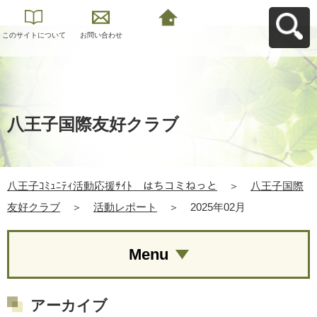
このサイトについて
お問い合わせ
八王子ｺﾐｭﾆﾃｨ活動応
援ｻｲﾄ はちコミねっ
とへ戻る
八王子国際友好クラブ
八王子ｺﾐｭﾆﾃｨ活動応援ｻｲﾄ はちコミねっと
＞
八王子国際
友好クラブ
＞
活動レポート
＞
2025年02月
Menu
アーカイブ