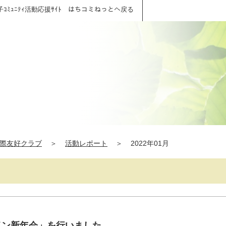
子ｺﾐｭﾆﾃｨ活動応援ｻｲﾄ はちコミねっとへ戻る
際友好クラブ
＞
活動レポート
＞
2022年01月
イン新年会」を行いました。