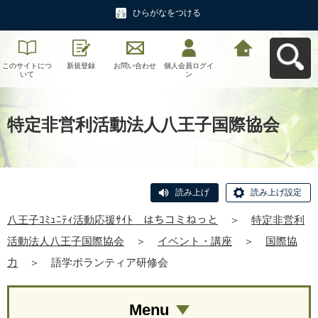
ひらがなをつける
このサイトにつ
新規登録
お問い合わせ
個人会員ログイ
八王子ｺﾐｭﾆﾃｨ活
いて
ン
動応援ｻｲﾄ はち
コミねっとへ戻
る
特定非営利活動法人八王子国際協会
読み上げ
読み上げ設定
八王子ｺﾐｭﾆﾃｨ活動応援ｻｲﾄ はちコミねっと
＞
特定非営利
活動法人八王子国際協会
＞
イベント・講座
＞
国際協
力
＞
語学ボランティア研修会
Menu