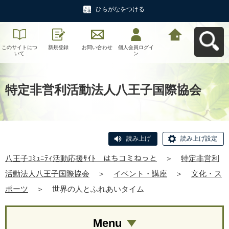
ひらがなをつける
このサイトにつ
新規登録
お問い合わせ
個人会員ログイ
八王子ｺﾐｭﾆﾃｨ活
いて
ン
動応援ｻｲﾄ はち
コミねっとへ戻
る
特定非営利活動法人八王子国際協会
読み上げ
読み上げ設定
八王子ｺﾐｭﾆﾃｨ活動応援ｻｲﾄ はちコミねっと
＞
特定非営利
活動法人八王子国際協会
＞
イベント・講座
＞
文化・ス
ポーツ
＞
世界の人とふれあいタイム
Menu