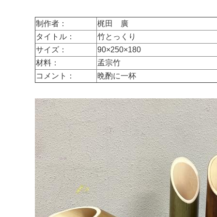
制作者：
梶田 廣
タイトル：
竹とっくり
サイズ：
90×250×180
材料：
孟宗竹
コメント：
晩酌に一杯
マイメディア検索