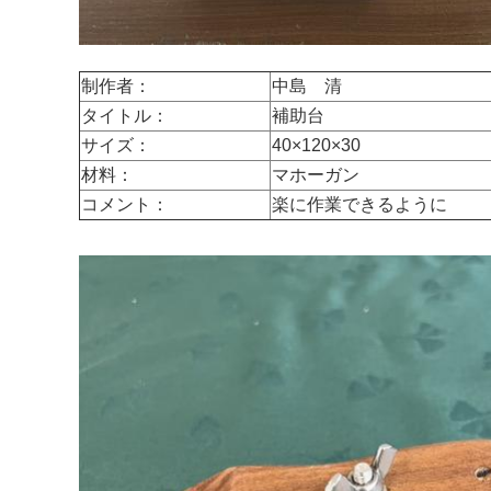
制作者：
中島 清
タイトル：
補助台
サイズ：
40×120×30
材料：
マホーガン
コメント：
楽に作業できるように