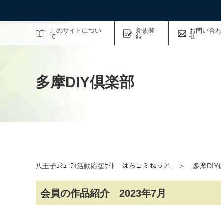
サイト内検索
このサイトについ
新規登
お問い合
て
録
せ
多摩DIY倶楽部
八王子ｺﾐｭﾆﾃｨ活動応援ｻｲﾄ はちコミねっと
＞
多摩DI
会員の作品紹介 2023年7月