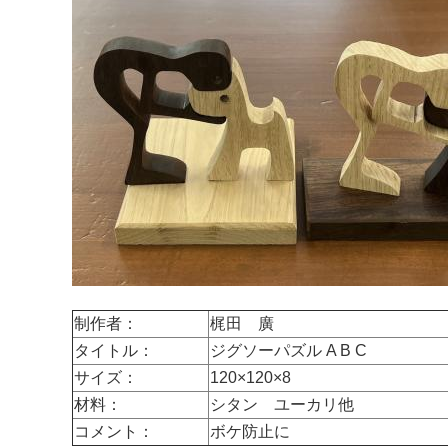
制作者：
梶田 廣
タイトル：
ジグソーパズル A B C
サイズ：
120×120×8
材料：
シタン ユーカリ他
コメント：
ボケ防止に