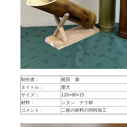
制作者：
梶田 廣
タイトル：
愛犬
サイズ：
120×90×15
材料：
シタン ナラ材
コメント：
二枚の材料の同時加工