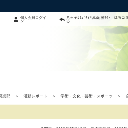
わ
個人会員ログイ
八王子ｺﾐｭﾆﾃｨ活動応援ｻｲﾄ はち
ン
る
Y倶楽部
＞
活動レポート
＞
学術・文化・芸術・スポーツ
＞