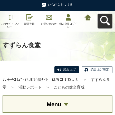
ひらがなをつける
このサイトにつ
新規登録
お問い合わせ
個人会員ログイ
八王子ｺﾐｭﾆﾃｨ活
いて
ン
動応援ｻｲﾄ はち
コミねっとへ戻
る
すずらん食堂
読み上げ
読み上げ設定
八王子ｺﾐｭﾆﾃｨ活動応援ｻｲﾄ はちコミねっと
＞
すずらん食
堂
＞
活動レポート
＞
こどもの健全育成
Menu