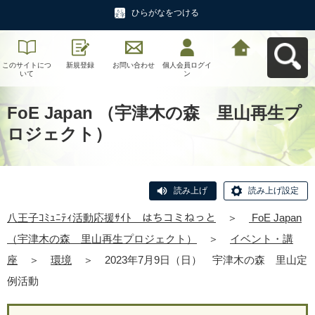
ひらがなをつける
このサイトにつ
新規登録
お問い合わせ
個人会員ログイ
八王子ｺﾐｭﾆﾃｨ活
いて
ン
動応援ｻｲﾄ はち
コミねっとへ戻
る
FoE Japan （宇津木の森 里山再生プ
ロジェクト）
読み上げ
読み上げ設定
八王子ｺﾐｭﾆﾃｨ活動応援ｻｲﾄ はちコミねっと
＞
FoE Japan
（宇津木の森 里山再生プロジェクト）
＞
イベント・講
座
＞
環境
＞
2023年7月9日（日） 宇津木の森 里山定
例活動