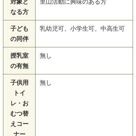
対象と
里山活動に興味のある方
なる方
子ども
乳幼児可、小学生可、中高生可
の同伴
授乳室
無し
の有無
子供用
無し
トイ
レ・お
むつ替
えコー
ナー