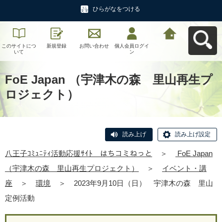
ひらがなをつける
このサイトにつ
新規登録
お問い合わせ
個人会員ログイ
八王子ｺﾐｭﾆﾃｨ活
いて
ン
動応援ｻｲﾄ はち
コミねっとへ戻
る
FoE Japan （宇津木の森 里山再生プ
ロジェクト）
読み上げ
読み上げ設定
八王子ｺﾐｭﾆﾃｨ活動応援ｻｲﾄ はちコミねっと
＞
FoE Japan
（宇津木の森 里山再生プロジェクト）
＞
イベント・講
座
＞
環境
＞
2023年9月10日（日） 宇津木の森 里山
定例活動