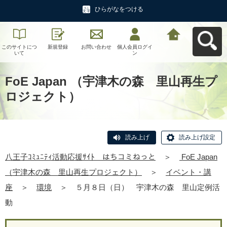
ひらがなをつける
このサイトにつ
新規登録
お問い合わせ
個人会員ログイ
八王子ｺﾐｭﾆﾃｨ活
いて
ン
動応援ｻｲﾄ はち
コミねっとへ戻
る
FoE Japan （宇津木の森 里山再生プ
ロジェクト）
読み上げ
読み上げ設定
八王子ｺﾐｭﾆﾃｨ活動応援ｻｲﾄ はちコミねっと
＞
FoE Japan
（宇津木の森 里山再生プロジェクト）
＞
イベント・講
座
＞
環境
＞
５月８日（日） 宇津木の森 里山定例活
動