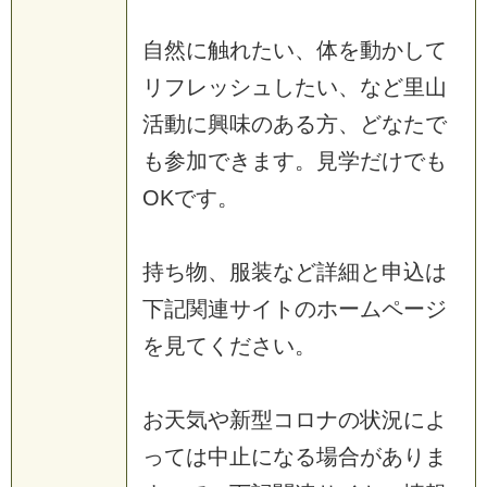
自
然
に
触
れ
た
い
、
体
を
動
か
し
て
リ
フ
レ
ッ
シ
ュ
し
た
い
、
な
ど
里
山
活
動
に
興
味
の
あ
る
方
、
ど
な
た
で
も
参
加
で
き
ま
す
。
見
学
だ
け
で
も
O
K
で
す
。
持
ち
物
、
服
装
な
ど
詳
細
と
申
込
は
下
記
関
連
サ
イ
ト
の
ホ
ー
ム
ペ
ー
ジ
を
見
て
く
だ
さ
い
。
お
天
気
や
新
型
コ
ロ
ナ
の
状
況
に
よ
っ
て
は
中
止
に
な
る
場
合
が
あ
り
ま