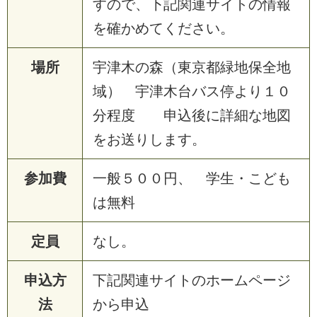
す
の
で
、
下
記
関
連
サ
イ
ト
の
情
報
を
確
か
め
て
く
だ
さ
い
。
場所
宇
津
木
の
森
（
東
京
都
緑
地
保
全
地
域
）
宇
津
木
台
バ
ス
停
よ
り
１
０
分
程
度
申
込
後
に
詳
細
な
地
図
を
お
送
り
し
ま
す
。
参加費
一
般
５
０
０
円
、
学
生
・
こ
ど
も
は
無
料
定員
な
し
。
申込方
下
記
関
連
サ
イ
ト
の
ホ
ー
ム
ペ
ー
ジ
法
か
ら
申
込