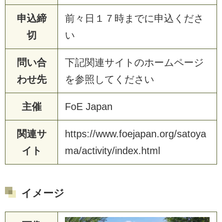
申込締
前
々
日
１
７
時
ま
で
に
申
込
く
だ
さ
切
い
問い合
下
記
関
連
サ
イ
ト
の
ホ
ー
ム
ペ
ー
ジ
わせ先
を
参
照
し
て
く
だ
さ
い
主催
F
o
E
J
a
p
a
n
関連サ
h
t
t
p
s
:
/
/
w
w
w
.
f
o
e
j
a
p
a
n
.
o
r
g
/
s
a
t
o
y
a
イト
m
a
/
a
c
t
i
v
i
t
y
/
i
n
d
e
x
.
h
t
m
l
イメージ