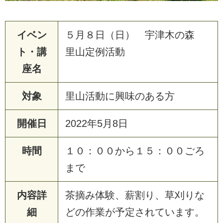
イベン
５月８日（日） 宇津木の森
ト・講
里山定例活動
座名
対象
里山活動に興味のある方
開催日
2
0
2
2
年
5
月
8
日
時間
１
０
：
０
０
か
ら
１
５
：
０
０
ご
ろ
ま
で
内容詳
茶
摘
み
体
験
、
薪
割
り
、
草
刈
り
な
細
ど
の
作
業
が
予
定
さ
れ
て
い
ま
す
。