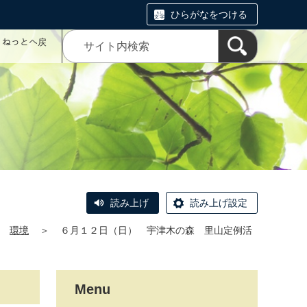
ひらがなをつける
コミねっとへ戻
読み上げ
読み上げ設定
環境
＞
６月１２日（日） 宇津木の森 里山定例活
Menu