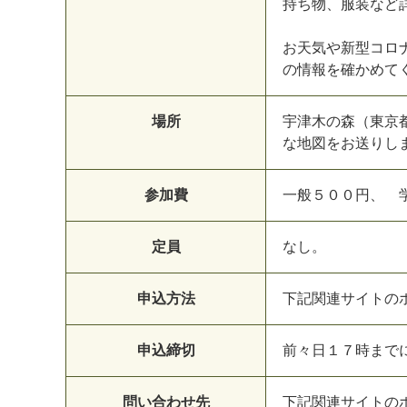
持
ち
物
、
服
装
な
ど
お
天
気
や
新
型
コ
ロ
の
情
報
を
確
か
め
て
場所
宇
津
木
の
森
（
東
京
な
地
図
を
お
送
り
し
参加費
一
般
５
０
０
円
、
定員
な
し
。
申込方法
下
記
関
連
サ
イ
ト
の
申込締切
前
々
日
１
７
時
ま
で
問い合わせ先
下
記
関
連
サ
イ
ト
の