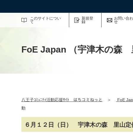
サイト内検索
このサイトについ
新規登
お問い合
て
録
せ
FoE Japan （宇津木
八王子ｺﾐｭﾆﾃｨ活動応援ｻｲﾄ はちコミねっと
＞
FoE 
動
６月１２日（日） 宇津木の森 里山定