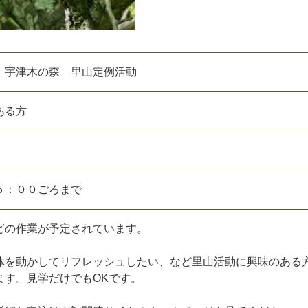
 宇津木の森 里山定例活動
ある方
５
：
０
０
ご
ろ
ま
で
ど
の
作
業
が
予
定
さ
れ
て
い
ま
す
。
体
を
動
か
し
て
リ
フ
レ
ッ
シ
ュ
し
た
い
、
な
ど
里
山
活
動
に
興
味
の
あ
る
ま
す
。
見
学
だ
け
で
も
O
K
で
す
。