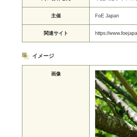
主催
F
o
E
J
a
p
a
n
関連サイト
h
t
t
p
s
:
/
/
w
w
w
.
f
o
e
j
a
p
イメージ
画像