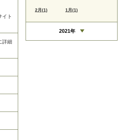
2月(1)
1月(1)
サ
イ
ト
2021年
に
詳
細