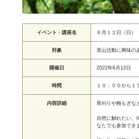
イベント・講座名
６月１２日（日）
対象
里山活動に興味の
開催日
2
0
2
2
年
6
月
1
2
日
時間
１
０
：
０
０
か
ら
１
内容詳細
草
刈
り
や
梅
も
ぎ
な
自
然
に
触
れ
た
い
、
な
た
で
も
参
加
で
き