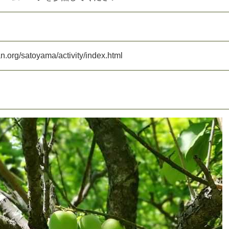
a
n
.
o
r
g
/
s
a
t
o
y
a
m
a
/
a
c
t
i
v
i
t
y
/
i
n
d
e
x
.
h
t
m
l