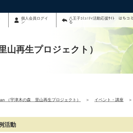
わ
個人会員ログイ
八王子ｺﾐｭﾆﾃｨ活動応援ｻｲﾄ はち
ン
る
の森 里山再生プロジェクト）
Japan （宇津木の森 里山再生プロジェクト）
＞
イベント・講座
＞
例活動