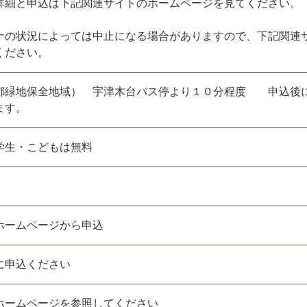
詳
細
と
申
込
は
下
記
関
連
サ
イ
ト
の
ホ
ー
ム
ペ
ー
ジ
を
見
て
く
だ
さ
い
。
ナ
の
状
況
に
よ
っ
て
は
中
止
に
な
る
場
合
が
あ
り
ま
す
の
で
、
下
記
関
連
く
だ
さ
い
。
都
緑
地
保
全
地
域
）
宇
津
木
台
バ
ス
停
よ
り
１
０
分
程
度
申
込
後
ま
す
。
学
生
・
こ
ど
も
は
無
料
ホ
ー
ム
ペ
ー
ジ
か
ら
申
込
に
申
込
く
だ
さ
い
ホ
ー
ム
ペ
ー
ジ
を
参
照
し
て
く
だ
さ
い