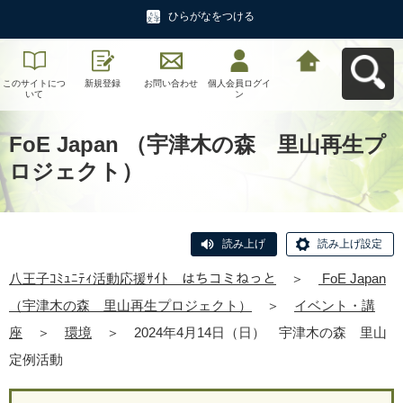
ひらがなをつける
このサイトにつ
新規登録
お問い合わせ
個人会員ログイ
八王子ｺﾐｭﾆﾃｨ活
いて
ン
動応援ｻｲﾄ はち
コミねっとへ戻
る
FoE Japan （宇津木の森 里山再生プ
ロジェクト）
読み上げ
読み上げ設定
八王子ｺﾐｭﾆﾃｨ活動応援ｻｲﾄ はちコミねっと
＞
FoE Japan
（宇津木の森 里山再生プロジェクト）
＞
イベント・講
座
＞
環境
＞
2024年4月14日（日） 宇津木の森 里山
定例活動