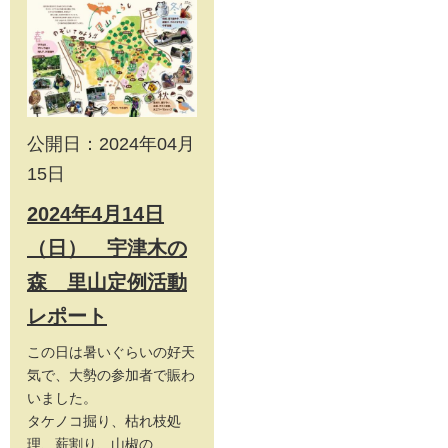
公開日：2024年04月
15日
2024年4月14日
（日） 宇津木の
森 里山定例活動
レポート
この日は暑いぐらいの好天
気で、大勢の参加者で賑わ
いました。
タケノコ掘り、枯れ枝処
理、薪割り、山椒の...