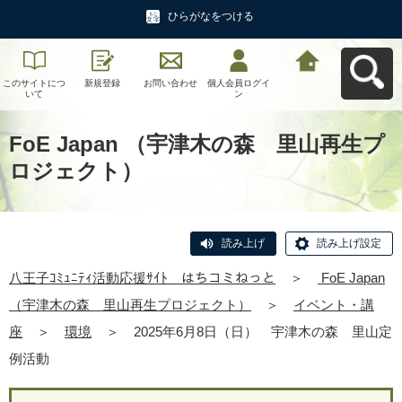
ひらがなをつける
このサイトにつ
新規登録
お問い合わせ
個人会員ログイ
八王子ｺﾐｭﾆﾃｨ活
いて
ン
動応援ｻｲﾄ はち
コミねっとへ戻
る
FoE Japan （宇津木の森 里山再生プ
ロジェクト）
読み上げ
読み上げ設定
八王子ｺﾐｭﾆﾃｨ活動応援ｻｲﾄ はちコミねっと
＞
FoE Japan
（宇津木の森 里山再生プロジェクト）
＞
イベント・講
座
＞
環境
＞
2025年6月8日（日） 宇津木の森 里山定
例活動