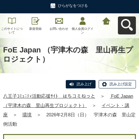
ひらがなをつける
このサイトにつ
新規登録
お問い合わせ
個人会員ログイ
八王子ｺﾐｭﾆﾃｨ活
いて
ン
動応援ｻｲﾄ はち
コミねっとへ戻
る
FoE Japan （宇津木の森 里山再生プ
ロジェクト）
読み上げ
読み上げ設定
八王子ｺﾐｭﾆﾃｨ活動応援ｻｲﾄ はちコミねっと
＞
FoE Japan
（宇津木の森 里山再生プロジェクト）
＞
イベント・講
座
＞
環境
＞
2026年2月8日（日） 宇津木の森 里山定
例活動