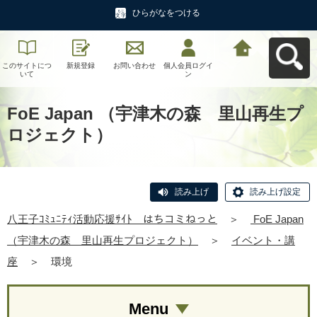
ひらがなをつける
このサイトにつ
新規登録
お問い合わせ
個人会員ログイ
八王子ｺﾐｭﾆﾃｨ活
いて
ン
動応援ｻｲﾄ はち
コミねっとへ戻
る
FoE Japan （宇津木の森 里山再生プ
ロジェクト）
読み上げ
読み上げ設定
八王子ｺﾐｭﾆﾃｨ活動応援ｻｲﾄ はちコミねっと
＞
FoE Japan
（宇津木の森 里山再生プロジェクト）
＞
イベント・講
座
＞
環境
Menu